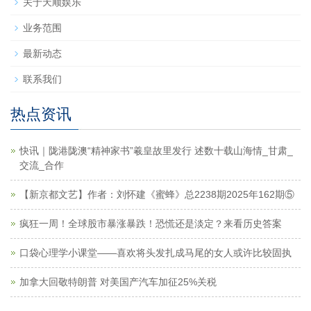
关于天顺娱乐
业务范围
最新动态
联系我们
热点资讯
快讯｜陇港陇澳“精神家书”羲皇故里发行 述数十载山海情_甘肃_
交流_合作
【新京都文艺】作者：刘怀建《蜜蜂》总2238期2025年162期⑤
疯狂一周！全球股市暴涨暴跌！恐慌还是淡定？来看历史答案
口袋心理学小课堂——喜欢将头发扎成马尾的女人或许比较固执
加拿大回敬特朗普 对美国产汽车加征25%关税