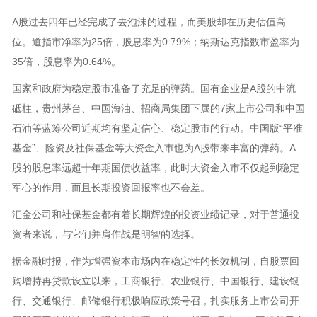
A股过去四年已经完成了去泡沫的过程，而美股却在历史估值高
位。道指市净率为25倍，股息率为0.79%；纳斯达克指数市盈率为
35倍，股息率为0.64%。
国家和政府为稳定股市准备了充足的弹药。国有企业是A股的中流
砥柱，贵州茅台、中国海油、招商局集团下属的7家上市公司和中国
石油等蓝筹公司近期均有坚定信心、稳定股市的行动。中国版“平准
基金”、险资及社保基金等大资金入市也为A股带来丰富的弹药。A
股的股息率远超十年期国债收益率，此时大资金入市不仅起到稳定
军心的作用，而且长期投资回报率也不会差。
汇金公司和社保基金都有着长期辉煌的投资业绩记录，对于普通投
资者来说，与它们并肩作战是明智的选择。
据金融时报，作为增强资本市场内在稳定性的长效机制，自股票回
购增持再贷款设立以来，工商银行、农业银行、中国银行、建设银
行、交通银行、邮储银行积极响应政策号召，扎实服务上市公司开