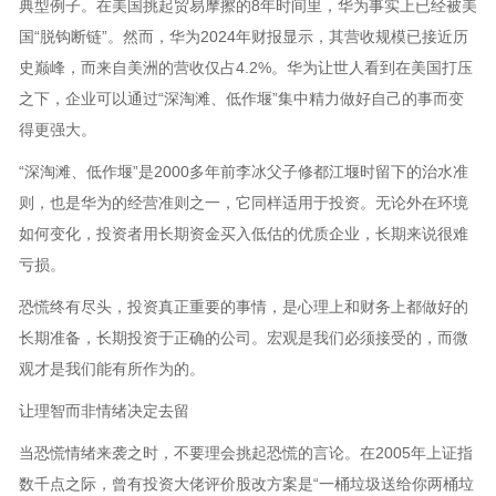
典型例子。在美国挑起贸易摩擦的8年时间里，华为事实上已经被美
国“脱钩断链”。然而，华为2024年财报显示，其营收规模已接近历
史巅峰，而来自美洲的营收仅占4.2%。华为让世人看到在美国打压
之下，企业可以通过“深淘滩、低作堰”集中精力做好自己的事而变
得更强大。
“深淘滩、低作堰”是2000多年前李冰父子修都江堰时留下的治水准
则，也是华为的经营准则之一，它同样适用于投资。无论外在环境
如何变化，投资者用长期资金买入低估的优质企业，长期来说很难
亏损。
恐慌终有尽头，投资真正重要的事情，是心理上和财务上都做好的
长期准备，长期投资于正确的公司。宏观是我们必须接受的，而微
观才是我们能有所作为的。
让理智而非情绪决定去留
当恐慌情绪来袭之时，不要理会挑起恐慌的言论。在2005年上证指
数千点之际，曾有投资大佬评价股改方案是“一桶垃圾送给你两桶垃