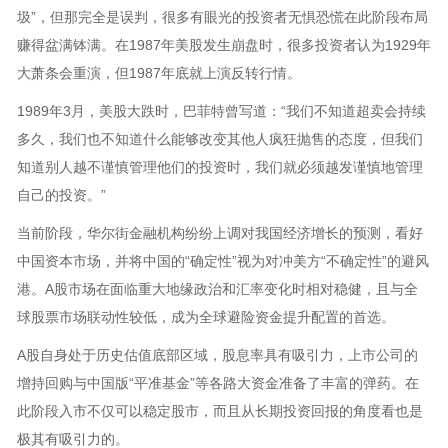
圾”，但那完全是误判，很多有眼光的投资者无惧恐慌在此阶段布局
赚得盆满钵满。在1987年美股发生崩盘时，很多投资者认为1929年
大萧条会重演，但1987年底就上演反转行情。
1989年3月，美股大跌时，巴菲特曾写道：“我们不知道超卖会持续
多久，我们也不知道什么能够改变其他人疯狂抛售的态度，但我们
知道别人越不谨慎管理他们的投资时，我们就必须越发谨慎地管理
自己的投资。”
当前阶段，华尔街金融机构纷纷上调对我国经济增长的预测，看好
中国资本市场，并将中国的“确定性”视为对冲美方“不确定性”的避风
港。A股市场在面临重大地缘政治和汇率变化时相对稳健，且与全
球股票市场联动性较低，成为全球避险资金提升配置的首选。
A股自身处于历史估值底部区域，股息率具有吸引力，上市公司的
增持回购与中国版“平准基金”等各路大资金准备了丰富的弹药。在
此阶段入市不仅可以稳定股市，而且从长期投资回报的角度看也是
极其有吸引力的。