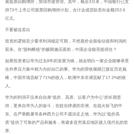
展股票回购增持，加强市值管理。其中，截至3月末，中国银行已支
持73个上市公司股票回购增持计划，合计达成贷款意向金额253.6
亿元。
不要被迫卖出
投资的逻辑至少要求利润稳定可期，不然股价会面临估值和利润的
双杀。在“脱钩断链”的极限施压面前，中国企业能否挺得住？
如果投资者以华为过去8年的发展为镜，就会明白一家企业能够承受
住外界压力集中精力办好自己的事。华为的营收规模已接近历史巅
峰，中国市场贡献了71%的收入，欧洲中东非洲贡献了17.2%的收
入。
华为的利润不仅来自自身“低价、高质、以客户为中心”的长期坚
持，更来自华为人的奋斗，在蚊虫肆虐的非洲、在战火纷飞的中
东、在严寒酷暑等各种西方公司不愿涉足之地，华为以“低价高
质”提供了可靠的产品和服务，将诸多贫穷落后地区接入现代化的世
界。